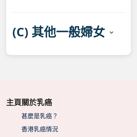
(C) 其他一般婦女
keyboard_arrow_down
主頁
關於乳癌
甚麼是乳癌？
香港乳癌情況