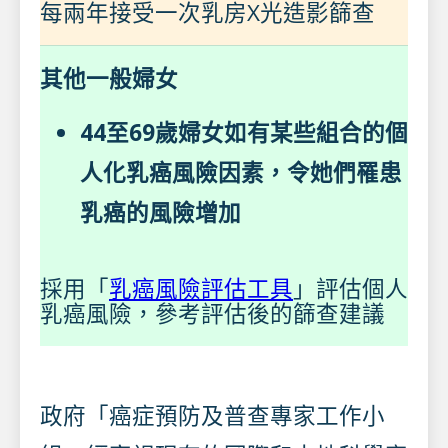
每兩年接受一次乳房X光造影篩查
其他一般婦女
44至69歲婦女如有某些組合的個
人化乳癌風險因素，令她們罹患
乳癌的風險增加
採用「
乳癌風險評估工具
」評估個人
乳癌風險，參考評估後的篩查建議
政府「癌症預防及普查專家工作小