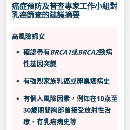
癌症預防及普查專家工作小組對
乳癌篩查的建議摘要
高風險婦女
確認帶有
BRCA1
或
BRCA2
致病
性基因突變
有強烈家族乳癌或卵巢癌病史
有個人風險因素，例如在10歲至
30歲期間胸部曾接受放射性治
療、有乳癌病史等